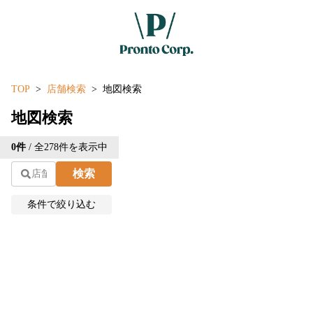
TOP
店舗検索
地図検索
地図検索
Leaflet
| ©
OpenStreetMap
contributions | 地図修正は
こ
0
件
/ 全
278
件を表示中
ちら
検索
+
−
条件で絞り込む
エリアから探す
現在地から探す