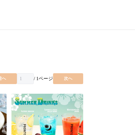
/
1
ページ
前へ
次へ