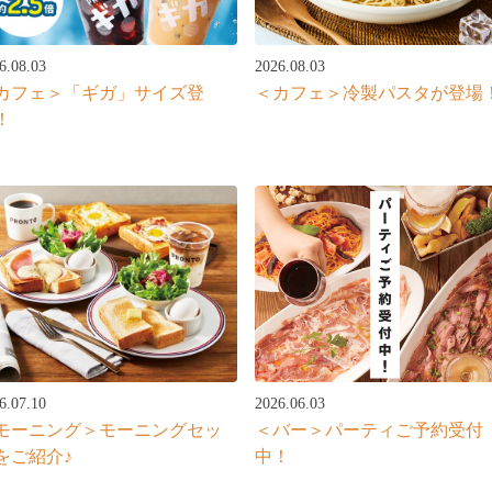
6.08.03
2026.08.03
カフェ＞「ギガ」サイズ登
＜カフェ＞冷製パスタが登場
！
2026.06.03
6.07.10
＜バー＞パーティご予約受付
モーニング＞モーニングセッ
中！
をご紹介♪